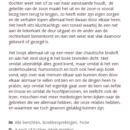
dochter weet niet of ze van haar aanstaande houdt, de
geliefde van de zoon maakt het uit en de zoon is vooral
bezig hem terug te krijgen, zo heeft ieder zijn eigen zorgen
en de verhalen lopen allemaal heel dwaas door elkaar heen.
Het heeft iets kluchtachtigs: een toneel waarbij de een net
aan de linkerkant de deur uitgaat en de ander aan de
rechterkant binnenkomt en dan niet weet wat vlak daarvoor
gebeurd of gezegd is.
Het loopt allemaal uit op een meer dan chaotische bruiloft
en aan het eind sloeg ik het boek tevreden dicht. Niet
omdat uiteindelijk alles goed komt, maar omdat ik het een
onderhoudend, humoristisch en toch ook heel wijs boek
vond, wijs over wat mensen elkaar aan kunnen doen door
elkaar alsmaar te willen ontzien en om de dingen heen te
praten, wijs omdat het eigenlijk gaat over de kern van liefde
en trouw en omdat de hoofdpersonen, en wellicht ook de
lezer, misschien met meer mededogen leren kijken naar de
gebreken die we allemaal hebben, die onze relaties hebben,
en waarmee we toch gewoon gelukkig kunnen zijn.
Categorieën
Alle berichten
,
Boekbesprekingen
,
Fictie
Tags
A spot of bother
,
Mark Haddon