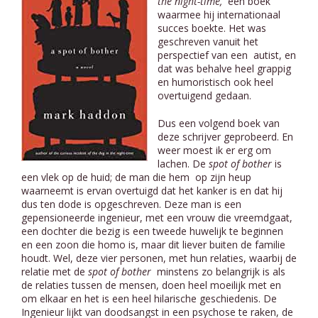
the night-time,
een boek
waarmee hij internationaal
succes boekte. Het was
geschreven vanuit het
perspectief van een autist, en
dat was behalve heel grappig
en humoristisch ook heel
overtuigend gedaan.
Dus een volgend boek van
deze schrijver geprobeerd. En
weer moest ik er erg om
lachen. De
spot of bother
is
een vlek op de huid; de man die hem op zijn heup
waarneemt is ervan overtuigd dat het kanker is en dat hij
dus ten dode is opgeschreven. Deze man is een
gepensioneerde ingenieur, met een vrouw die vreemdgaat,
een dochter die bezig is een tweede huwelijk te beginnen
en een zoon die homo is, maar dit liever buiten de familie
houdt. Wel, deze vier personen, met hun relaties, waarbij de
relatie met de
spot of bother
minstens zo belangrijk is als
de relaties tussen de mensen, doen heel moeilijk met en
om elkaar en het is een heel hilarische geschiedenis. De
Ingenieur lijkt van doodsangst in een psychose te raken, de