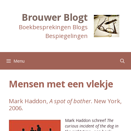
Ga
naar
de
Brouwer Blogt
inhoud
Boekbesprekingen Blogs
Bespiegelingen
Menu
Mensen met een vlekje
Mark Haddon,
A spot of bother
. New York,
2006.
Mark Haddon schreef
The
curious incident of the dog in