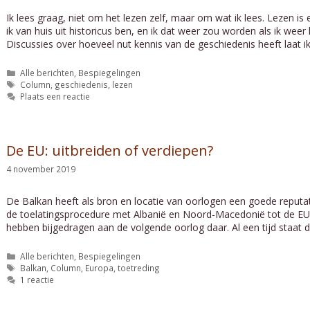
Ik lees graag, niet om het lezen zelf, maar om wat ik lees. Lezen
ik van huis uit historicus ben, en ik dat weer zou worden als ik weer
Discussies over hoeveel nut kennis van de geschiedenis heeft laat 
Categorieën
Alle berichten
,
Bespiegelingen
Tags
Column
,
geschiedenis
,
lezen
Plaats een reactie
De EU: uitbreiden of verdiepen?
4 november 2019
De Balkan heeft als bron en locatie van oorlogen een goede reputatie. 
de toelatingsprocedure met Albanië en Noord-Macedonië tot de EU e
hebben bijgedragen aan de volgende oorlog daar. Al een tijd staat d
Categorieën
Alle berichten
,
Bespiegelingen
Tags
Balkan
,
Column
,
Europa
,
toetreding
1 reactie