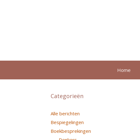
Ga
naar
de
inhoud
Home
Categorieën
Alle berichten
Bespiegelingen
Boekbesprekingen
Denkers