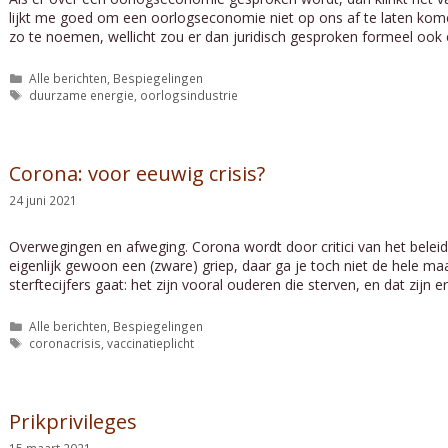
lijkt me goed om een oorlogseconomie niet op ons af te laten komen
zo te noemen, wellicht zou er dan juridisch gesproken formeel oo
Categorieën
Alle berichten
,
Bespiegelingen
Tags
duurzame energie
,
oorlogsindustrie
Corona: voor eeuwig crisis?
24 juni 2021
Overwegingen en afweging. Corona wordt door critici van het beleid
eigenlijk gewoon een (zware) griep, daar ga je toch niet de hele ma
sterftecijfers gaat: het zijn vooral ouderen die sterven, en dat zijn
Categorieën
Alle berichten
,
Bespiegelingen
Tags
coronacrisis
,
vaccinatieplicht
Prikprivileges
15 maart 2021