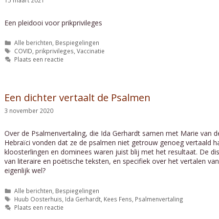
Een pleidooi voor prikprivileges
Categorieën
Alle berichten
,
Bespiegelingen
Tags
COVID
,
prikprivileges
,
Vaccinatie
Plaats een reactie
Een dichter vertaalt de Psalmen
3 november 2020
Over de Psalmenvertaling, die Ida Gerhardt samen met Marie van de
Hebraïci vonden dat ze de psalmen niet getrouw genoeg vertaald h
kloosterlingen en dominees waren juist blij met het resultaat. De di
van literaire en poëtische teksten, en specifiek over het vertalen va
eigenlijk wel?
Categorieën
Alle berichten
,
Bespiegelingen
Tags
Huub Oosterhuis
,
Ida Gerhardt
,
Kees Fens
,
Psalmenvertaling
Plaats een reactie