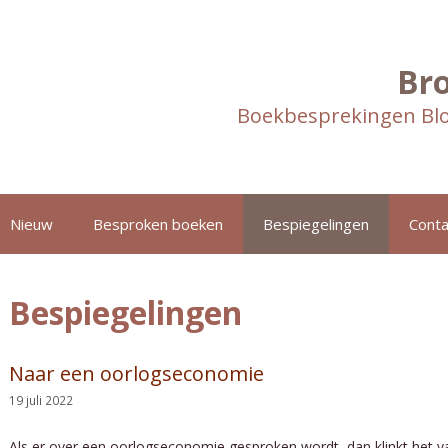
Br
Boekbesprekingen Blo
Nieuw
Besproken boeken
Bespiegelingen
Conta
Bespiegelingen
Naar een oorlogseconomie
19 juli 2022
Als er over een oorlogseconomie gesproken wordt, dan klinkt het v