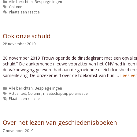
Categorieën
Alle berichten
,
Bespiegelingen
Tags
Column
Plaats een reactie
Ook onze schuld
28 november 2019
28 november 2019 Trouw opende de dinsdagkrant met een opvallen
schuld.” De aankomende nieuwe voorzitter van het CNV had in een i
de vakbeweging geleverd had aan de groeiende uitzichtloosheid en
samenleving. De onzekerheid over de toekomst van hun …
Lees ve
Categorieën
Alle berichten
,
Bespiegelingen
Tags
Actualiteit
,
Column
,
maatschappij
,
polarisatie
Plaats een reactie
Over het lezen van geschiedenisboeken
7 november 2019