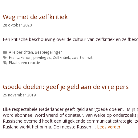
Weg met de zelfkritiek
28 oktober 2020
Een kritische beschouwing over de cultuur van zelfkritiek en zelfbesc
Categorieën
Alle berichten
,
Bespiegelingen
Tags
Frantz Fanon
,
privileges
,
Zelfkritiek
,
zwart en wit
Plaats een reactie
Goede doelen: geef je geld aan de vrije pers
29 november 2019
Elke respectabele Nederlander geeft geld aan ‘goede doelen’. Mijn go
Word abonnee, word vriend of donateur, van welke op onderzoeksjo
Russische overheid heeft een uitgekiende communicatiestrategie, ze
Rusland werkt het prima. De meeste Russen …
Lees verder