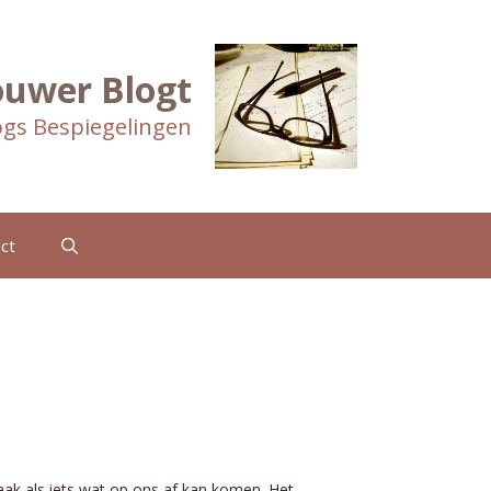
ouwer Blogt
gs Bespiegelingen
ct
aak als iets wat op ons af kan komen. Het