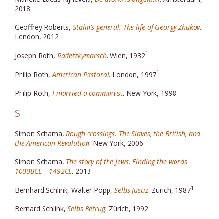
2018
Geoffrey Roberts,
Stalin’s general. The life of Georgy Zhukov
.
London, 2012
1
Joseph Roth,
Radetzkymarsch
. Wien, 1932
1
Philip Roth,
American Pastoral
. London, 1997
Philip Roth,
I married a commu
nist
. New York, 1998
S
Simon Schama,
Rough crossings. The Slaves, the British, and
the American Revolution
. New York, 2006
Simon Schama,
The story of the Jews. Finding the words
1000BCE – 1492CE
. 2013
1
Bernhard Schlink, Walter Popp,
Selbs Justiz
. Zürich, 1987
Bernard Schlink,
Selbs Betrug
.
Zürich, 1992