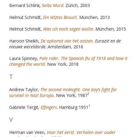
Bernard Schlink
,
Selbs Mord
. Zürich, 2003
Helmut Schmidt,
Ein letztes Besuch.
München, 2013
Helmut Schmidt,
Was ich noch sagen wollte
.
München, 2015
Haroon Sheikh,
De opkomst van het oosten.
Eurazië en de
nieuwe wereldorde
. Amsterdam, 2016
Laura Spinney,
Pale rider. The Spanish flu of 1918 and how it
changed the world.
New York, 2018
T
Andrew Taylor,
The second midnight. One boy’s fight for
1
survival in Nazi Europa
.
New York, 1987
1
Gabriele Tergit,
Effingers
. Hamburg 1951
V
Herman van Veen,
Voor het eerst.
Verhalen over ouder