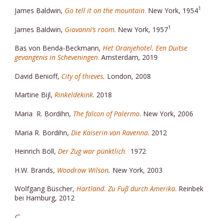
1
James Baldwin,
Go tell it on the mountain
.
New York, 1954
1
James Baldwin,
Giovanni’s room
. New York, 1957
Bas von Benda-Beckmann,
Het Oranjehotel. Een Duitse
gevangenis in Scheveningen
.
Amsterdam, 2019
David Benioff,
City of thieves
.
London, 2008
Martine Bijl,
Rinkeldekink
. 2018
Maria R. Bordihn,
The falcon of Palermo
. New York, 2006
Maria R. Bordihn,
Die Kaiserin van Ravenna
. 2012
Heinrich Böll,
Der Zug war pünktlich
.
1972
H.W. Brands,
Woodrow Wilson
.
New York, 2003
Wolfgang Büscher,
Hartland. Zu Fuβ durch Amerika
. Reinbek
bei Hamburg, 2012
C