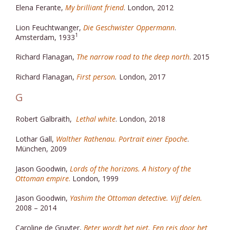
Elena Ferante,
My brilliant friend
. London, 2012
Lion Feuchtwanger,
Die Geschwister Oppermann
.
1
Amsterdam, 1933
Richard Flanagan,
The narrow road to the deep north
. 2015
Richard Flanagan,
First person
.
London, 2017
G
Robert Galbraith,
Lethal white
. London, 2018
Lothar Gall,
Walther Rathenau. Portrait einer Epoche
.
München, 2009
Jason Goodwin,
Lords of the horizons. A history of the
Ottoman empire
.
London, 1999
Jason Goodwin,
Yashim the Ottoman detective. Vijf delen.
2008 – 2014
Caroline de Gruyter,
Beter wordt het niet. Een reis door het