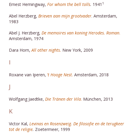
1
Ernest Hemingway,
For whom the bell tolls
.
1941
Abel Herzberg,
Brieven aan mijn grootvader
. Amsterdam,
1983
Abel J. Herzberg,
De memoires van koning Herodes. Roman
.
Amsterdam, 1974
Dara Horn,
All other nights.
New York, 2009
I
Roxane van Iperen,
‘
t Hooge Nest.
Amsterdam, 2018
J
Wolfgang Jaedtke,
Die Tränen der Vila
.
München, 2013
K
Victor Kal,
Levinas en Rosenzweig. De filosofie en de terugkeer
tot de religie
.
Zoetermeer, 1999