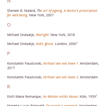
N
Sherwin B. Nuland,
Th
e art of ageing. A doctor’s prescription
for well-being
.
New York, 2007
O
Michael Ondaatje,
Warlight
. New York, 2018
1
Michael Ondaatje,
Anil’s ghost.
London, 2000
P
Konstantin Paustovski,
Verhaal van een leven 1
.
Amsterdam,
2017
Konstantin Paustovski,
Verhaal van een leven 2
. Amsterdam
R
1
Erich Maria Remarque,
Im Westen nichts Neues
.
Köln, 1959
Marieke Lucas Rijneveld,
De avond is ongemak
. Amsterdam,