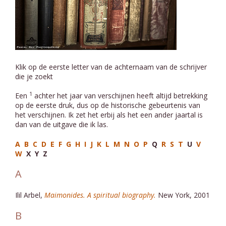
Klik op de eerste letter van de achternaam van de schrijver
die je zoekt
1
Een
achter het jaar van verschijnen heeft altijd betrekking
op de eerste druk, dus op de historische gebeurtenis van
het verschijnen. Ik zet het erbij als het een ander jaartal is
dan van de uitgave die ik las.
A
B
C
D
E
F
G
H
I
J
K
L
M
N
O
P
Q
R
S
T
U
V
W
X Y Z
A
Ilil Arbel,
Maimonides. A spiritual biography.
New York, 2001
B