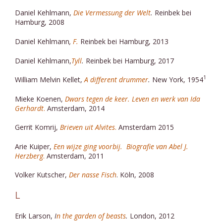
Daniel Kehlmann,
Die Vermessung der Welt
.
Reinbek bei
Hamburg, 2008
Daniel Kehlmann
,
F.
Reinbek bei Hamburg, 2013
Daniel Kehlmann,
Tyll
.
Reinbek bei Hamburg, 2017
1
William Melvin Kellet,
A different drummer
.
New York, 1954
Mieke Koenen,
Dwars tegen de keer. Leven en werk van Ida
Gerhardt
.
Amsterdam, 2014
Gerrit Komrij,
Brieven uit Alvites
.
Amsterdam 2015
Arie Kuiper,
Een wijze ging voorbij. Biografie van Abel J.
Herzberg
.
Amsterdam, 2011
Volker Kutscher,
Der nasse Fisch
. Köln, 2008
L
Erik Larson,
I
n the garden of beasts
.
London, 2012