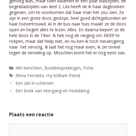
genoeg was, maar toen kwamen er een paar bladzijden, de
beginbladzijden van deel 2. Lila heeft de ik haar dagboeken
gegeven, om te voorkomen dat haar man het zou zien. Ze
zijn in een grote doos gestopt, heel goed dichtgebonden en
haar toevertrouwd. Al in de bus naar huis maakt ze de doos
open en begint alles te lezen. Alles. En daarna kiepert ze de
hele doos in de Tiber. Ik heb nog de neiging om NEE!!! te
roepen, maar dat hielp niet, en nu ben ik toch nieuwsgierig
naar het vervolg, Ik laat het nog maar even, ik zie teveel
tegen de verveling op. Misschien komt het er nog eens van.
Categorieën
Alle berichten
,
Boekbesprekingen
,
Fictie
Tags
Elena Ferrante
,
my brilliant friend
Een ziel in scherven
Een boek van neergang en mislukking
Plaats een reactie
Reactie