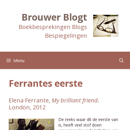
Ga
naar
de
Brouwer Blogt
inhoud
Boekbesprekingen Blogs
Bespiegelingen
Menu
Ferrantes eerste
Elena Ferrante,
My brilliant friend.
London, 2012
De reeks waar dit de eerste van
is, heeft veel stof doen