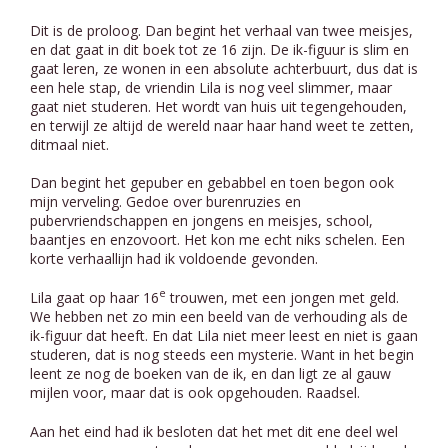
Dit is de proloog. Dan begint het verhaal van twee meisjes,
en dat gaat in dit boek tot ze 16 zijn. De ik-figuur is slim en
gaat leren, ze wonen in een absolute achterbuurt, dus dat is
een hele stap, de vriendin Lila is nog veel slimmer, maar
gaat niet studeren. Het wordt van huis uit tegengehouden,
en terwijl ze altijd de wereld naar haar hand weet te zetten,
ditmaal niet.
Dan begint het gepuber en gebabbel en toen begon ook
mijn verveling. Gedoe over burenruzies en
pubervriendschappen en jongens en meisjes, school,
baantjes en enzovoort. Het kon me echt niks schelen. Een
korte verhaallijn had ik voldoende gevonden.
e
Lila gaat op haar 16
trouwen, met een jongen met geld.
We hebben net zo min een beeld van de verhouding als de
ik-figuur dat heeft. En dat Lila niet meer leest en niet is gaan
studeren, dat is nog steeds een mysterie. Want in het begin
leent ze nog de boeken van de ik, en dan ligt ze al gauw
mijlen voor, maar dat is ook opgehouden. Raadsel.
Aan het eind had ik besloten dat het met dit ene deel wel