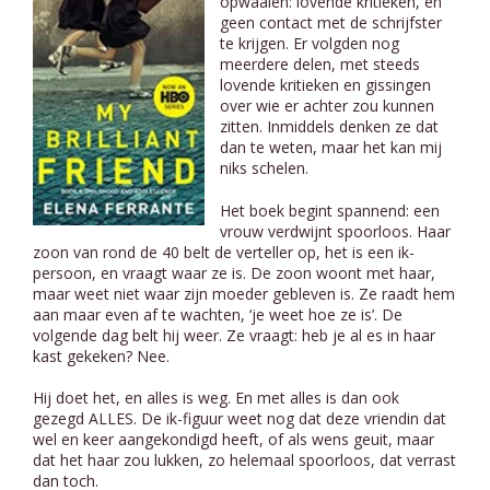
opwaaien: lovende kritieken, en
geen contact met de schrijfster
te krijgen. Er volgden nog
meerdere delen, met steeds
lovende kritieken en gissingen
over wie er achter zou kunnen
zitten. Inmiddels denken ze dat
dan te weten, maar het kan mij
niks schelen.
Het boek begint spannend: een
vrouw verdwijnt spoorloos. Haar
zoon van rond de 40 belt de verteller op, het is een ik-
persoon, en vraagt waar ze is. De zoon woont met haar,
maar weet niet waar zijn moeder gebleven is. Ze raadt hem
aan maar even af te wachten, ‘je weet hoe ze is’. De
volgende dag belt hij weer. Ze vraagt: heb je al es in haar
kast gekeken? Nee.
Hij doet het, en alles is weg. En met alles is dan ook
gezegd ALLES. De ik-figuur weet nog dat deze vriendin dat
wel en keer aangekondigd heeft, of als wens geuit, maar
dat het haar zou lukken, zo helemaal spoorloos, dat verrast
dan toch.