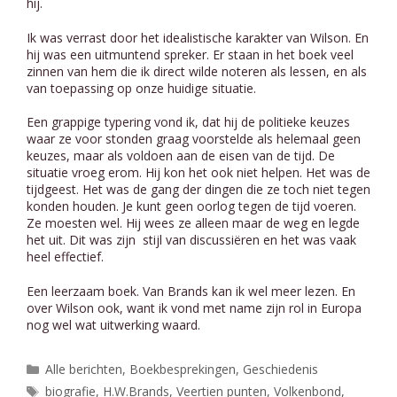
hij.
Ik was verrast door het idealistische karakter van Wilson. En
hij was een uitmuntend spreker. Er staan in het boek veel
zinnen van hem die ik direct wilde noteren als lessen, en als
van toepassing op onze huidige situatie.
Een grappige typering vond ik, dat hij de politieke keuzes
waar ze voor stonden graag voorstelde als helemaal geen
keuzes, maar als voldoen aan de eisen van de tijd. De
situatie vroeg erom. Hij kon het ook niet helpen. Het was de
tijdgeest. Het was de gang der dingen die ze toch niet tegen
konden houden. Je kunt geen oorlog tegen de tijd voeren.
Ze moesten wel. Hij wees ze alleen maar de weg en legde
het uit. Dit was zijn stijl van discussiëren en het was vaak
heel effectief.
Een leerzaam boek. Van Brands kan ik wel meer lezen. En
over Wilson ook, want ik vond met name zijn rol in Europa
nog wel wat uitwerking waard.
Categorieën
Alle berichten
,
Boekbesprekingen
,
Geschiedenis
Tags
biografie
,
H.W.Brands
,
Veertien punten
,
Volkenbond
,