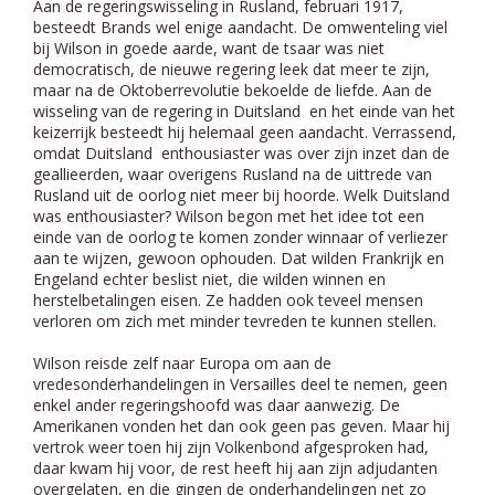
Aan de regeringswisseling in Rusland, februari 1917,
besteedt Brands wel enige aandacht. De omwenteling viel
bij Wilson in goede aarde, want de tsaar was niet
democratisch, de nieuwe regering leek dat meer te zijn,
maar na de Oktoberrevolutie bekoelde de liefde. Aan de
wisseling van de regering in Duitsland en het einde van het
keizerrijk besteedt hij helemaal geen aandacht. Verrassend,
omdat Duitsland enthousiaster was over zijn inzet dan de
geallieerden, waar overigens Rusland na de uittrede van
Rusland uit de oorlog niet meer bij hoorde. Welk Duitsland
was enthousiaster? Wilson begon met het idee tot een
einde van de oorlog te komen zonder winnaar of verliezer
aan te wijzen, gewoon ophouden. Dat wilden Frankrijk en
Engeland echter beslist niet, die wilden winnen en
herstelbetalingen eisen. Ze hadden ook teveel mensen
verloren om zich met minder tevreden te kunnen stellen.
Wilson reisde zelf naar Europa om aan de
vredesonderhandelingen in Versailles deel te nemen, geen
enkel ander regeringshoofd was daar aanwezig. De
Amerikanen vonden het dan ook geen pas geven. Maar hij
vertrok weer toen hij zijn Volkenbond afgesproken had,
daar kwam hij voor, de rest heeft hij aan zijn adjudanten
overgelaten, en die gingen de onderhandelingen net zo