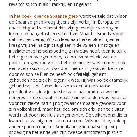
revanchistisch in als Frankrijk en Engeland.
In
het boek over de Spaanse griep
wordt verteld dat Wilson
de Spaanse griep kreeg tijdens zijn verblijf in Europa, en
daar niet goed van herstelde; zijn geestelijke vermogens
leken ook aangetast, zo schrijft ze. Maar bij Brands wordt
dat niet genoemd, Wilson leed aan hersenbloedingen en
kreeg vrij snel na zijn terugkeer in de VS een ernstige en
invaliderende hersenbloeding. Zin vrouw heeft toen feitelijk
het regeren overgenomen, tot ontevredenheid van de
politici, en gewoon vind ik het ook niet. Er was immers ook
een vicepresident, zij was door niemand gekozen behalve
door Wilson zelf, en ze heeft ook feitelijk geheim
gehouden hoe ziek hij eigenlijk was. Hij was politiek tamelijk
gehandicapt, de ‘lame duck’ zoals een Amerikaanse
president vaak in zijn laatste twee jaar omdat zowel het
congres als de senaat in republikeinse handen was geraakt.
Voor zijn ziekte had hij nog zwaar campagne gevoerd voor
zijn volkenbond, maar het idee om zich erbij aan te sluiten
werd niet door het Huis aangenomen. De volkenbond die er
kwam had weinig meer te maken met Wilsons idee, ook op
andere punten dan het Amerikaanse lidmaatschap. Vrij
spoedig na het einde van zijn tweede ambtstermijn stierf