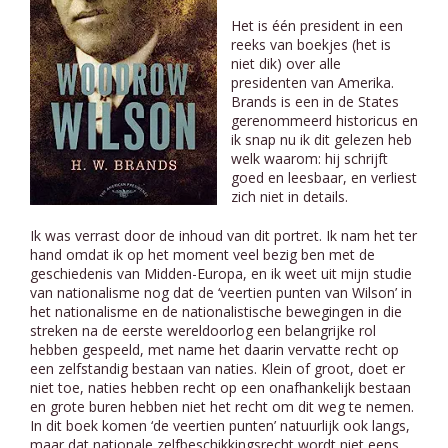
Het is één president in een
reeks van boekjes (het is
niet dik) over alle
presidenten van Amerika.
Brands is een in de States
gerenommeerd historicus en
ik snap nu ik dit gelezen heb
welk waarom: hij schrijft
goed en leesbaar, en verliest
zich niet in details.
Ik was verrast door de inhoud van dit portret. Ik nam het ter
hand omdat ik op het moment veel bezig ben met de
geschiedenis van Midden-Europa, en ik weet uit mijn studie
van nationalisme nog dat de ‘veertien punten van Wilson’ in
het nationalisme en de nationalistische bewegingen in die
streken na de eerste wereldoorlog een belangrijke rol
hebben gespeeld, met name het daarin vervatte recht op
een zelfstandig bestaan van naties. Klein of groot, doet er
niet toe, naties hebben recht op een onafhankelijk bestaan
en grote buren hebben niet het recht om dit weg te nemen.
In dit boek komen ‘de veertien punten’ natuurlijk ook langs,
maar dat nationale zelfbeschikkingsrecht wordt niet eens