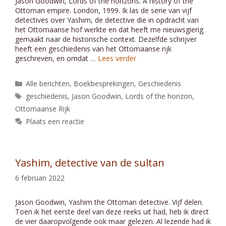
Jason Goodwin, Lords of the horizons. A history of the
Ottoman empire. London, 1999. Ik las de serie van vijf
detectives over Yashim, de detective die in opdracht van
het Ottomaanse hof werkte en dat heeft me nieuwsgierig
gemaakt naar de historische context. Dezelfde schrijver
heeft een geschiedenis van het Ottomaanse rijk
geschreven, en omdat …
Lees verder
Categorieën
Alle berichten
,
Boekbesprekingen
,
Geschiedenis
Tags
geschiedenis
,
Jason Goodwin
,
Lords of the horizon
,
Ottomaanse Rijk
Plaats een reactie
Yashim, detective van de sultan
6 februari 2022
Jason Goodwin, Yashim the Ottoman detective. Vijf delen.
Toen ik het eerste deel van deze reeks uit had, heb ik direct
de vier daaropvolgende ook maar gelezen. Al lezende had ik