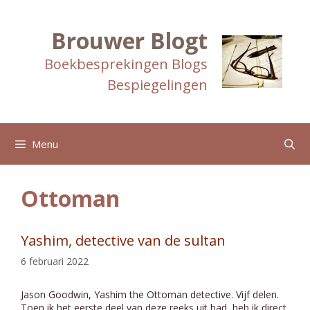
Ga
naar
de
Brouwer Blogt
inhoud
Boekbesprekingen Blogs
Bespiegelingen
Menu
Ottoman
Yashim, detective van de sultan
6 februari 2022
Jason Goodwin, Yashim the Ottoman detective. Vijf delen.
Toen ik het eerste deel van deze reeks uit had, heb ik direct