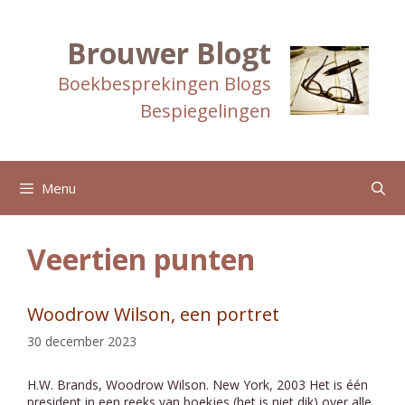
Ga
naar
de
Brouwer Blogt
inhoud
Boekbesprekingen Blogs
Bespiegelingen
Menu
Veertien punten
Woodrow Wilson, een portret
30 december 2023
H.W. Brands, Woodrow Wilson. New York, 2003 Het is één
president in een reeks van boekjes (het is niet dik) over alle