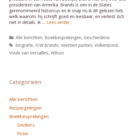
presidenten van Amerika. Brands is een in de States
gerenommeerd historicus en ik snap nu ik dit gelezen heb
welk waarom: hij schrijft goed en leesbaar, en verliest zich
niet in details. Ik …
Lees verder
Categorieën
Alle berichten
,
Boekbesprekingen
,
Geschiedenis
Tags
biografie
,
H.W.Brands
,
Veertien punten
,
Volkenbond
,
Vrede van Versailles
,
Wilson
Categorieën
Alle berichten
Bespiegelingen
Boekbesprekingen
Denkers
Fictie