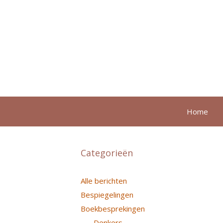
Ga
naar
de
inhoud
Home
Categorieën
Alle berichten
Bespiegelingen
Boekbesprekingen
Denkers