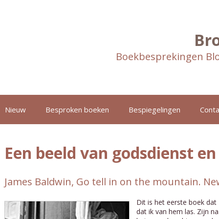
Br
Boekbesprekingen Blo
Nieuw
Besproken boeken
Bespiegelingen
Conta
Een beeld van godsdienst en
James Baldwin, Go tell in on the mountain. Ne
Dit is het eerste boek da
dat ik van hem las. Zijn