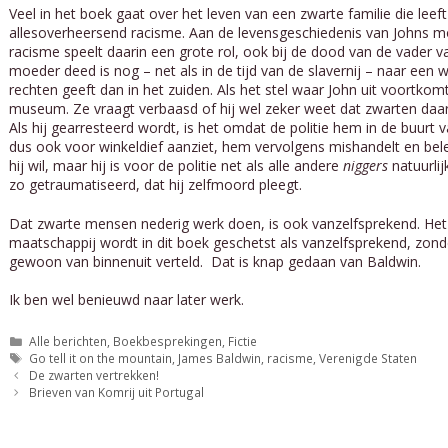
Veel in het boek gaat over het leven van een zwarte familie die lee
allesoverheersend racisme. Aan de levensgeschiedenis van Johns m
racisme speelt daarin een grote rol, ook bij de dood van de vader v
moeder deed is nog – net als in de tijd van de slavernij – naar een 
rechten geeft dan in het zuiden. Als het stel waar John uit voortkom
museum. Ze vraagt verbaasd of hij wel zeker weet dat zwarten daar
Als hij gearresteerd wordt, is het omdat de politie hem in de buurt
dus ook voor winkeldief aanziet, hem vervolgens mishandelt en bele
hij wil, maar hij is voor de politie net als alle andere
niggers
natuurlijk
zo getraumatiseerd, dat hij zelfmoord pleegt.
Dat zwarte mensen nederig werk doen, is ook vanzelfsprekend. Het h
maatschappij wordt in dit boek geschetst als vanzelfsprekend, zonder
gewoon van binnenuit verteld. Dat is knap gedaan van Baldwin.
Ik ben wel benieuwd naar later werk.
Categorieën
Alle berichten
,
Boekbesprekingen
,
Fictie
Tags
Go tell it on the mountain
,
James Baldwin
,
racisme
,
Verenigde Staten
De zwarten vertrekken!
Brieven van Komrij uit Portugal