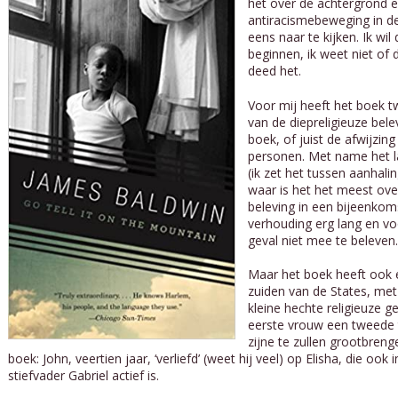
het over de achtergrond e
antiracismebeweging in de
eens naar te kijken. Ik wil
beginnen, ik weet niet of 
deed het.
Voor mij heeft het boek t
van de diepreligieuze bele
boek, of juist de afwijzing
personen. Met name het l
(ik zet het tussen aanhali
waar is het het meest over
beleving in een bijeenkom
verhouding erg lang en voor
geval niet mee te beleven.
Maar het boek heeft ook e
zuiden van de States, met 
kleine hechte religieuze g
eerste vrouw een tweede t
zijne te zullen grootbreng
boek: John, veertien jaar, ‘verliefd’ (weet hij veel) op Elisha, die oo
stiefvader Gabriel actief is.