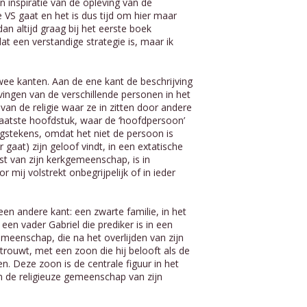
n inspiratie van de opleving van de
 VS gaat en het is dus tijd om hier maar
 dan altijd graag bij het eerste boek
dat een verstandige strategie is, maar ik
wee kanten. Aan de ene kant de beschrijving
vingen van de verschillende personen in het
 van de religie waar ze in zitten door andere
aatste hoofdstuk, waar de ‘hoofdpersoon’
ngstekens, omdat het niet de persoon is
 gaat) zijn geloof vindt, in een extatische
st van zijn kerkgemeenschap, is in
 mij volstrekt onbegrijpelijk of in ieder
en andere kant: een zwarte familie, in het
een vader Gabriel die prediker is in een
emeenschap, die na het overlijden van zijn
rouwt, met een zoon die hij belooft als de
en. Deze zoon is de centrale figuur in het
k in de religieuze gemeenschap van zijn