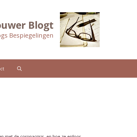
ouwer Blogt
gs Bespiegelingen
ct
n met de coronacrisis, en hoe ze erdoor