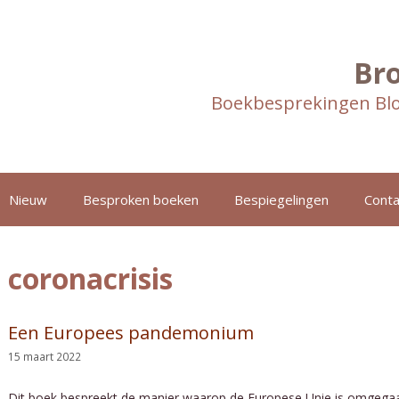
Br
Boekbesprekingen Blo
Nieuw
Besproken boeken
Bespiegelingen
Conta
coronacrisis
Een Europees pandemonium
15 maart 2022
Dit boek bespreekt de manier waarop de Europese Unie is omgegaa