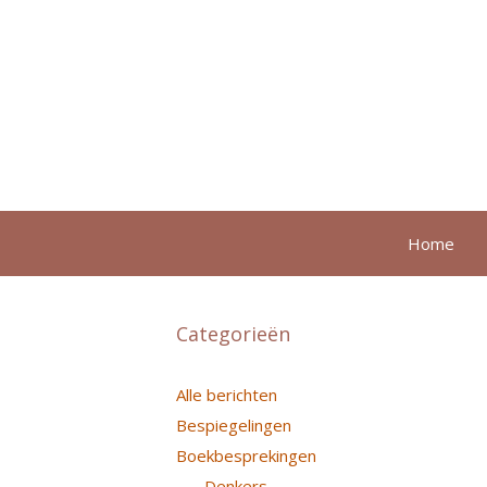
Ga
naar
de
inhoud
Home
Categorieën
Alle berichten
Bespiegelingen
Boekbesprekingen
Denkers