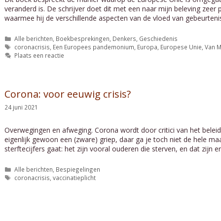
veranderd is. De schrijver doet dit met een naar mijn beleving zeer
waarmee hij de verschillende aspecten van de vloed van gebeurten
Categorieën
Alle berichten
,
Boekbesprekingen
,
Denkers
,
Geschiedenis
Tags
coronacrisis
,
Een Europees pandemonium
,
Europa
,
Europese Unie
,
Van M
Plaats een reactie
Corona: voor eeuwig crisis?
24 juni 2021
Overwegingen en afweging. Corona wordt door critici van het beleid
eigenlijk gewoon een (zware) griep, daar ga je toch niet de hele ma
sterftecijfers gaat: het zijn vooral ouderen die sterven, en dat zijn
Categorieën
Alle berichten
,
Bespiegelingen
Tags
coronacrisis
,
vaccinatieplicht