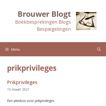
Ga
naar
de
Brouwer Blogt
inhoud
Boekbesprekingen Blogs
Bespiegelingen
Menu
prikprivileges
Prikprivileges
15 maart 2021
Een pleidooi voor prikprivileges