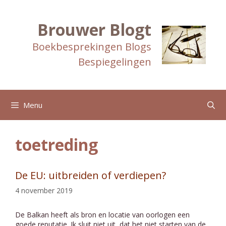
Ga
naar
de
Brouwer Blogt
inhoud
Boekbesprekingen Blogs
Bespiegelingen
Menu
toetreding
De EU: uitbreiden of verdiepen?
4 november 2019
De Balkan heeft als bron en locatie van oorlogen een
goede reputatie. Ik sluit niet uit, dat het niet starten van de