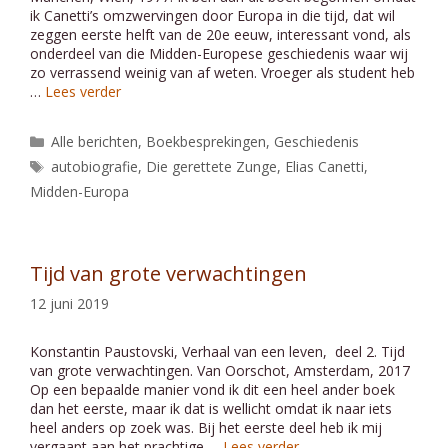
ik Canetti’s omzwervingen door Europa in die tijd, dat wil
zeggen eerste helft van de 20e eeuw, interessant vond, als
onderdeel van die Midden-Europese geschiedenis waar wij
zo verrassend weinig van af weten. Vroeger als student heb
…
Lees verder
Categorieën
Alle berichten
,
Boekbesprekingen
,
Geschiedenis
Tags
autobiografie
,
Die gerettete Zunge
,
Elias Canetti
,
Midden-Europa
Tijd van grote verwachtingen
12 juni 2019
Konstantin Paustovski, Verhaal van een leven, deel 2. Tijd
van grote verwachtingen. Van Oorschot, Amsterdam, 2017
Op een bepaalde manier vond ik dit een heel ander boek
dan het eerste, maar ik dat is wellicht omdat ik naar iets
heel anders op zoek was. Bij het eerste deel heb ik mij
vergaapt aan het prachtige …
Lees verder