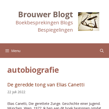
Ga
naar
de
Brouwer Blogt
inhoud
Boekbesprekingen Blogs
Bespiegelingen
Menu
autobiografie
De geredde tong van Elias Canetti
22 juli 2022
Elias Canetti, Die gerettete Zunge. Geschichte einer Jugend.
München, Wien, 1977. Ik ben aan dit boek begonnen omdat