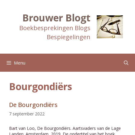
Ga
naar
de
Brouwer Blogt
inhoud
Boekbesprekingen Blogs
Bespiegelingen
Menu
Bourgondiërs
De Bourgondiërs
7 september 2022
Bart van Loo, De Bourgondiërs. Aartsvaders van de Lage
Landen. Amsterdam, 2019. De ondertitel van het boek,