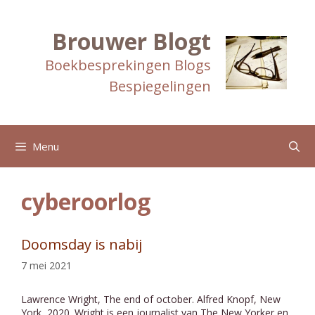
Ga
naar
de
Brouwer Blogt
inhoud
Boekbesprekingen Blogs
Bespiegelingen
Menu
cyberoorlog
Doomsday is nabij
7 mei 2021
Lawrence Wright, The end of october. Alfred Knopf, New
York, 2020. Wright is een journalist van The New Yorker en