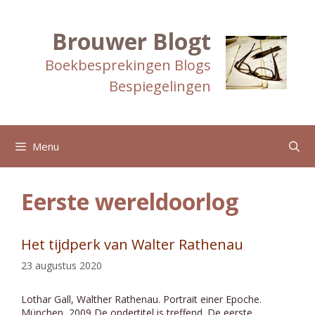
Ga
naar
de
Brouwer Blogt
inhoud
Boekbesprekingen Blogs
Bespiegelingen
Menu
Eerste wereldoorlog
Het tijdperk van Walter Rathenau
23 augustus 2020
Lothar Gall, Walther Rathenau. Portrait einer Epoche.
München, 2009 De ondertitel is treffend. De eerste