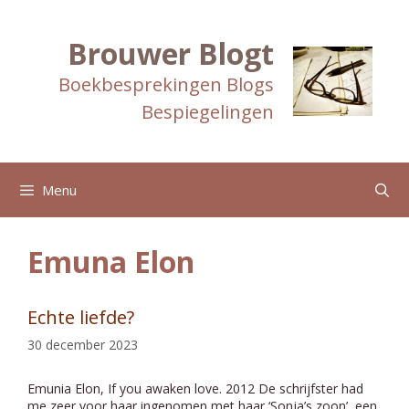
Ga
naar
de
Brouwer Blogt
inhoud
Boekbesprekingen Blogs
Bespiegelingen
Menu
Emuna Elon
Echte liefde?
30 december 2023
Emunia Elon, If you awaken love. 2012 De schrijfster had
me zeer voor haar ingenomen met haar ‘Sonja’s zoon’, een