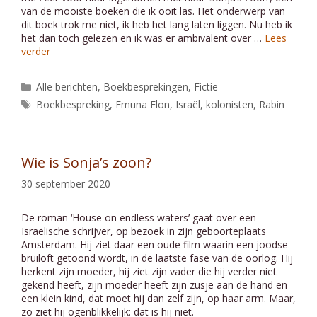
van de mooiste boeken die ik ooit las. Het onderwerp van
dit boek trok me niet, ik heb het lang laten liggen. Nu heb ik
het dan toch gelezen en ik was er ambivalent over …
Lees
verder
Categorieën
Alle berichten
,
Boekbesprekingen
,
Fictie
Tags
Boekbespreking
,
Emuna Elon
,
Israël
,
kolonisten
,
Rabin
Wie is Sonja’s zoon?
30 september 2020
De roman ‘House on endless waters’ gaat over een
Israëlische schrijver, op bezoek in zijn geboorteplaats
Amsterdam. Hij ziet daar een oude film waarin een joodse
bruiloft getoond wordt, in de laatste fase van de oorlog. Hij
herkent zijn moeder, hij ziet zijn vader die hij verder niet
gekend heeft, zijn moeder heeft zijn zusje aan de hand en
een klein kind, dat moet hij dan zelf zijn, op haar arm. Maar,
zo ziet hij ogenblikkelijk: dat is hij niet.