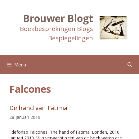
Ga
naar
de
Brouwer Blogt
inhoud
Boekbesprekingen Blogs
Bespiegelingen
Menu
Falcones
De hand van Fatima
28 januari 2019
Ildefonso Falcones, The hand of Fatima. Londen, 2010
Januari 2019 Mijn verwachtingen van dit boek waren erg