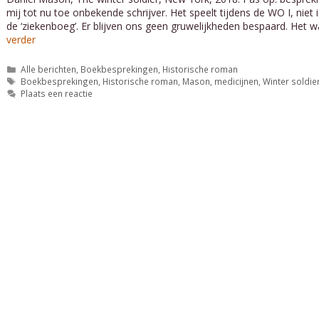
mij tot nu toe onbekende schrijver. Het speelt tijdens de WO I, niet
de ‘ziekenboeg’. Er blijven ons geen gruwelijkheden bespaard. Het wa
verder
Categorieën
Alle berichten
,
Boekbesprekingen
,
Historische roman
Tags
Boekbesprekingen
,
Historische roman
,
Mason
,
medicijnen
,
Winter soldie
Plaats een reactie