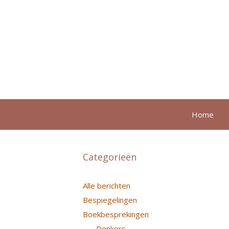
Ga
naar
de
inhoud
Home
Categorieën
Alle berichten
Bespiegelingen
Boekbesprekingen
Denkers