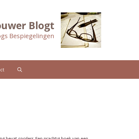
ouwer Blogt
gs Bespiegelingen
ct
ng bevat spoilers Een prachtig boek van een