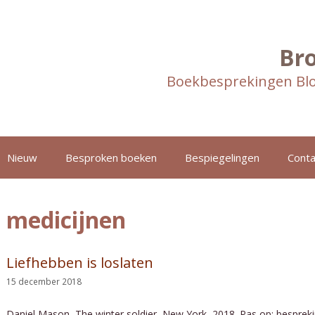
Br
Boekbesprekingen Blo
Nieuw
Besproken boeken
Bespiegelingen
Conta
medicijnen
Liefhebben is loslaten
15 december 2018
Daniel Mason, The winter soldier, New York, 2018. Pas op: bespreki