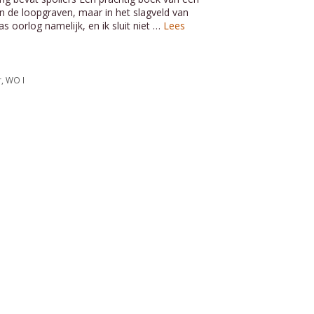
 in de loopgraven, maar in het slagveld van
s oorlog namelijk, en ik sluit niet …
Lees
r
,
WO I