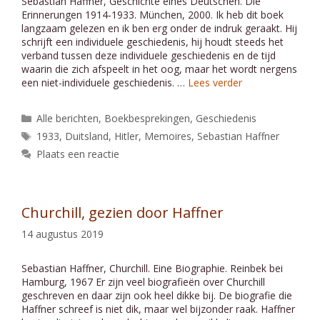
Sebastian Haffner, Geschichte eines Deutschen. Die
Erinnerungen 1914‑1933. München, 2000. Ik heb dit boek
langzaam gelezen en ik ben erg onder de indruk geraakt. Hij
schrijft een individuele geschiedenis, hij houdt steeds het
verband tussen deze individuele geschiedenis en de tijd
waarin die zich afspeelt in het oog, maar het wordt nergens
een niet-individuele geschiedenis. …
Lees verder
Categorieën
Alle berichten
,
Boekbesprekingen
,
Geschiedenis
Tags
1933
,
Duitsland
,
Hitler
,
Memoires
,
Sebastian Haffner
Plaats een reactie
Churchill, gezien door Haffner
14 augustus 2019
Sebastian Haffner, Churchill. Eine Biographie. Reinbek bei
Hamburg, 1967 Er zijn veel biografieën over Churchill
geschreven en daar zijn ook heel dikke bij. De biografie die
Haffner schreef is niet dik, maar wel bijzonder raak. Haffner