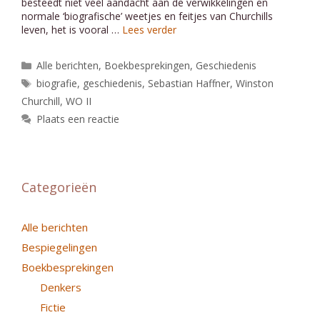
besteedt niet veel aandacht aan de verwikkelingen en
normale ‘biografische’ weetjes en feitjes van Churchills
leven, het is vooral …
Lees verder
Categorieën
Alle berichten
,
Boekbesprekingen
,
Geschiedenis
Tags
biografie
,
geschiedenis
,
Sebastian Haffner
,
Winston
Churchill
,
WO II
Plaats een reactie
Categorieën
Alle berichten
Bespiegelingen
Boekbesprekingen
Denkers
Fictie