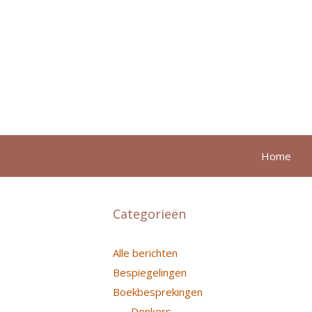
Ga
naar
de
inhoud
Home
Categorieën
Alle berichten
Bespiegelingen
Boekbesprekingen
Denkers