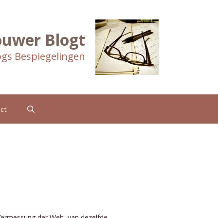
ouwer Blogt
gs Bespiegelingen
ct
 Vermessung der Welt, van dezelfde