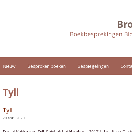
Br
Boekbesprekingen Blo
Nieuw
Besproken boeken
Bespiegelingen
Conta
Tyll
Tyll
20 april 2020
Daniel Kehlmann, Tyll. Reinbek bei Hamburg, 2017 Ik las dit na Die