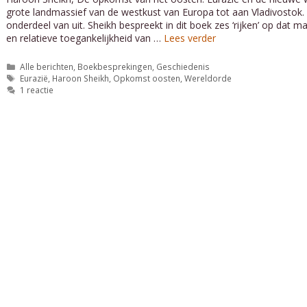
grote landmassief van de westkust van Europa tot aan Vladivostok
onderdeel van uit. Sheikh bespreekt in dit boek zes ‘rijken’ op dat
en relatieve toegankelijkheid van …
Lees verder
Categorieën
Alle berichten
,
Boekbesprekingen
,
Geschiedenis
Tags
Eurazië
,
Haroon Sheikh
,
Opkomst oosten
,
Wereldorde
1 reactie