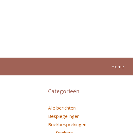
Ga
naar
de
inhoud
Home
Categorieën
Alle berichten
Bespiegelingen
Boekbesprekingen
Denkers