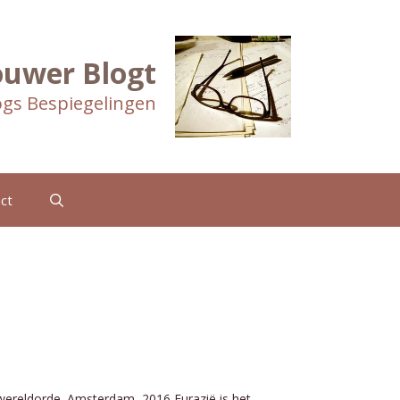
ouwer Blogt
gs Bespiegelingen
ct
ereldorde. Amsterdam, 2016 Eurazië is het