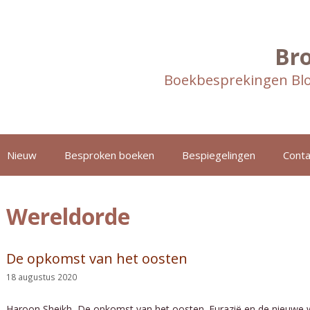
Br
Boekbesprekingen Blo
Nieuw
Besproken boeken
Bespiegelingen
Conta
Wereldorde
De opkomst van het oosten
18 augustus 2020
Haroon Sheikh, De opkomst van het oosten. Eurazië en de nieuwe w