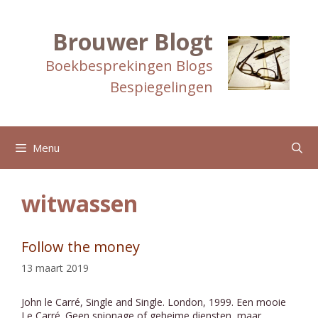
Ga
naar
de
Brouwer Blogt
inhoud
Boekbesprekingen Blogs
Bespiegelingen
Menu
witwassen
Follow the money
13 maart 2019
John le Carré, Single and Single. London, 1999. Een mooie
Le Carré. Geen spionage of geheime diensten, maar