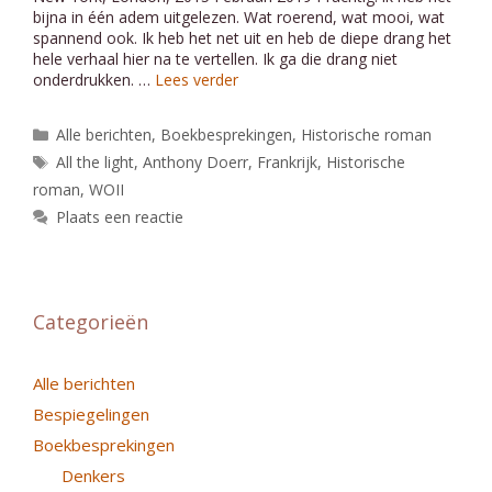
bijna in één adem uitgelezen. Wat roerend, wat mooi, wat
spannend ook. Ik heb het net uit en heb de diepe drang het
hele verhaal hier na te vertellen. Ik ga die drang niet
onderdrukken. …
Lees verder
Categorieën
Alle berichten
,
Boekbesprekingen
,
Historische roman
Tags
All the light
,
Anthony Doerr
,
Frankrijk
,
Historische
roman
,
WOII
Plaats een reactie
Categorieën
Alle berichten
Bespiegelingen
Boekbesprekingen
Denkers