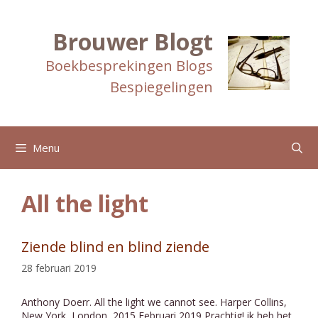
Ga
naar
de
Brouwer Blogt
inhoud
Boekbesprekingen Blogs
Bespiegelingen
Menu
All the light
Ziende blind en blind ziende
28 februari 2019
Anthony Doerr. All the light we cannot see. Harper Collins,
New York, London, 2015 Februari 2019 Prachtig! ik heb het