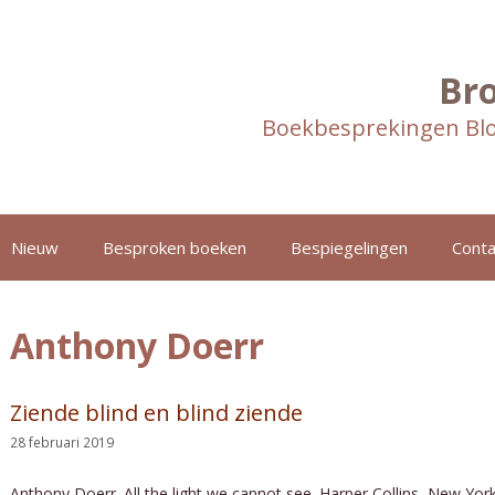
Br
Boekbesprekingen Blo
Nieuw
Besproken boeken
Bespiegelingen
Conta
Anthony Doerr
Ziende blind en blind ziende
28 februari 2019
Anthony Doerr. All the light we cannot see. Harper Collins, New Yor