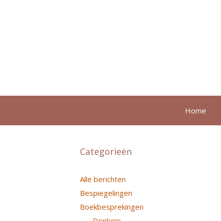
Ga
naar
de
inhoud
Home
Categorieën
Alle berichten
Bespiegelingen
Boekbesprekingen
Denkers