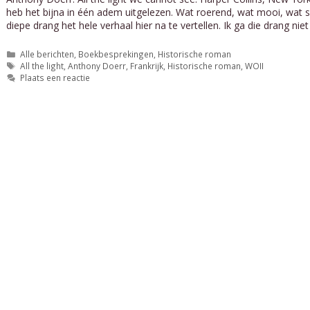
heb het bijna in één adem uitgelezen. Wat roerend, wat mooi, wat s
diepe drang het hele verhaal hier na te vertellen. Ik ga die drang ni
Categorieën
Alle berichten
,
Boekbesprekingen
,
Historische roman
Tags
All the light
,
Anthony Doerr
,
Frankrijk
,
Historische roman
,
WOII
Plaats een reactie