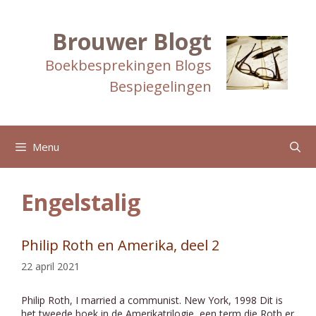
Ga
naar
de
Brouwer Blogt
inhoud
Boekbesprekingen Blogs
Bespiegelingen
Menu
Engelstalig
Philip Roth en Amerika, deel 2
22 april 2021
Philip Roth, I married a communist. New York, 1998 Dit is
het tweede boek in de Amerikatrilogie, een term die Roth er