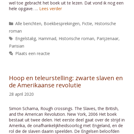
wel toe gebracht het boek uit te lezen. Dat vond ik nog een
hele opgave. …
Lees verder
Categorieën
Alle berichten
,
Boekbesprekingen
,
Fictie
,
Historische
roman
Tags
Engelstalig
,
Hammad
,
Historische roman
,
Parijzenaar
,
Parisian
Plaats een reactie
Hoop en teleurstelling: zwarte slaven en
de Amerikaanse revolutie
28 april 2020
Simon Schama, Rough crossings. The Slaves, the British,
and the American Revolution. New York, 2006 Het boek
bestaat uit twee delen. Het eerste deel gaat over de strijd in
Amerika, de onafhankelijkheidsoorlog met Engeland, en de
rol die de slaven daarin speelden. De Engelsen beloofden