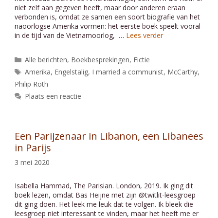
niet zelf aan gegeven heeft, maar door anderen eraan
verbonden is, omdat ze samen een soort biografie van het
naoorlogse Amerika vormen: het eerste boek speelt vooral
in de tijd van de Vietnamoorlog, …
Lees verder
Categorieën
Alle berichten
,
Boekbesprekingen
,
Fictie
Tags
Amerika
,
Engelstalig
,
I married a communist
,
McCarthy
,
Philip Roth
Plaats een reactie
Een Parijzenaar in Libanon, een Libanees
in Parijs
3 mei 2020
Isabella Hammad, The Parisian. London, 2019. Ik ging dit
boek lezen, omdat Bas Heijne met zijn @twitlit-leesgroep
dit ging doen. Het leek me leuk dat te volgen. Ik bleek die
leesgroep niet interessant te vinden, maar het heeft me er