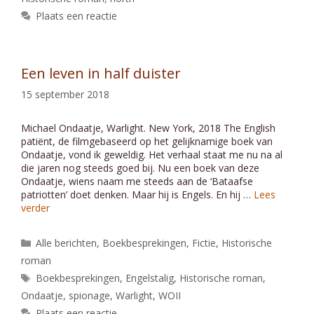
Plaats een reactie
Een leven in half duister
15 september 2018
Michael Ondaatje, Warlight. New York, 2018 The English
patiënt, de filmgebaseerd op het gelijknamige boek van
Ondaatje, vond ik geweldig. Het verhaal staat me nu na al
die jaren nog steeds goed bij. Nu een boek van deze
Ondaatje, wiens naam me steeds aan de ‘Bataafse
patriotten’ doet denken. Maar hij is Engels. En hij …
Lees
verder
Categorieën
Alle berichten
,
Boekbesprekingen
,
Fictie
,
Historische
roman
Tags
Boekbesprekingen
,
Engelstalig
,
Historische roman
,
Ondaatje
,
spionage
,
Warlight
,
WOII
Plaats een reactie