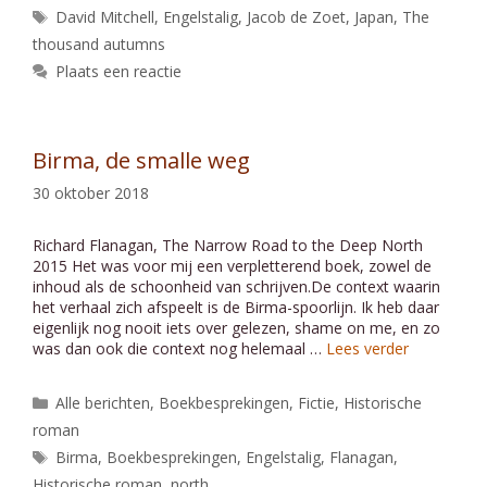
Tags
David Mitchell
,
Engelstalig
,
Jacob de Zoet
,
Japan
,
The
thousand autumns
Plaats een reactie
Birma, de smalle weg
30 oktober 2018
Richard Flanagan, The Narrow Road to the Deep North
2015 Het was voor mij een verpletterend boek, zowel de
inhoud als de schoonheid van schrijven.De context waarin
het verhaal zich afspeelt is de Birma-spoorlijn. Ik heb daar
eigenlijk nog nooit iets over gelezen, shame on me, en zo
was dan ook die context nog helemaal …
Lees verder
Categorieën
Alle berichten
,
Boekbesprekingen
,
Fictie
,
Historische
roman
Tags
Birma
,
Boekbesprekingen
,
Engelstalig
,
Flanagan
,
Historische roman
,
north