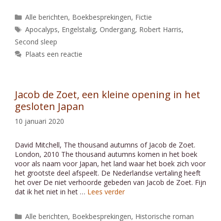
Categorieën
Alle berichten
,
Boekbesprekingen
,
Fictie
Tags
Apocalyps
,
Engelstalig
,
Ondergang
,
Robert Harris
,
Second sleep
Plaats een reactie
Jacob de Zoet, een kleine opening in het
gesloten Japan
10 januari 2020
David Mitchell, The thousand autumns of Jacob de Zoet.
London, 2010 The thousand autumns komen in het boek
voor als naam voor Japan, het land waar het boek zich voor
het grootste deel afspeelt. De Nederlandse vertaling heeft
het over De niet verhoorde gebeden van Jacob de Zoet. Fijn
dat ik het niet in het …
Lees verder
Categorieën
Alle berichten
,
Boekbesprekingen
,
Historische roman