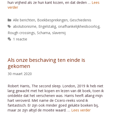
hun vrijheid als ze hun kant kozen, en dat deden …
Lees
verder
Categorieën
Alle berichten
,
Boekbesprekingen
,
Geschiedenis
Tags
abolutionisme
,
Engelstalig
,
onafhankelijkheidsoorlog
,
Rough crossings
,
Schama
,
slavernij
1 reactie
Als onze beschaving ten einde is
gekomen
30 maart 2020
Robert Harris, The second sleep. London, 2019 Ik heb niet
lang gewacht met het kopen en lezen van dit boek, toen ik
ontdekte dat het verschenen was. Harris heeft allang mijn
hart veroverd. Met name de Cicero-reeks vond ik
fantastisch. Er zijn ook minder goed gelukte boeken bij,
maar ze zijn altijd de moeite waard. …
Lees verder