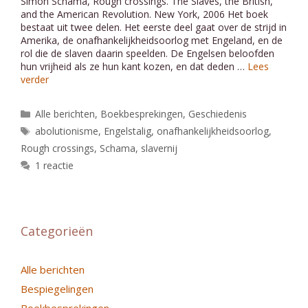
Simon Schama, Rough crossings. The Slaves, the British,
and the American Revolution. New York, 2006 Het boek
bestaat uit twee delen. Het eerste deel gaat over de strijd in
Amerika, de onafhankelijkheidsoorlog met Engeland, en de
rol die de slaven daarin speelden. De Engelsen beloofden
hun vrijheid als ze hun kant kozen, en dat deden …
Lees
verder
Categorieën
Alle berichten
,
Boekbesprekingen
,
Geschiedenis
Tags
abolutionisme
,
Engelstalig
,
onafhankelijkheidsoorlog
,
Rough crossings
,
Schama
,
slavernij
1 reactie
Categorieën
Alle berichten
Bespiegelingen