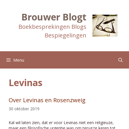
Ga
naar
de
Brouwer Blogt
inhoud
Boekbesprekingen Blogs
Bespiegelingen
Menu
Levinas
Over Levinas en Rosenzweig
30 oktober 2019
Kal wil laten zien, dat er voor Levinas niet een religieuze,
maar een filosofische urgentie was om terug te keren tot