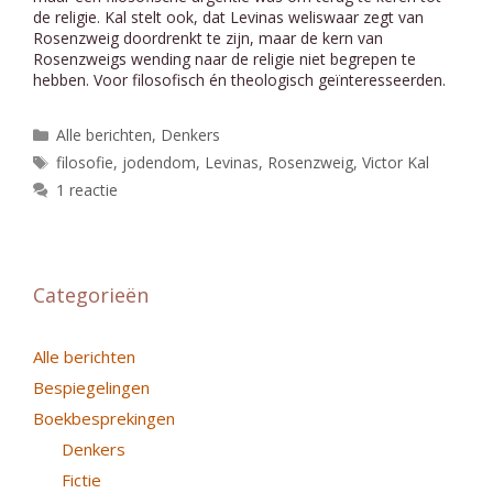
de religie. Kal stelt ook, dat Levinas weliswaar zegt van
Rosenzweig doordrenkt te zijn, maar de kern van
Rosenzweigs wending naar de religie niet begrepen te
hebben. Voor filosofisch én theologisch geïnteresseerden.
Categorieën
Alle berichten
,
Denkers
Tags
filosofie
,
jodendom
,
Levinas
,
Rosenzweig
,
Victor Kal
1 reactie
Categorieën
Alle berichten
Bespiegelingen
Boekbesprekingen
Denkers
Fictie