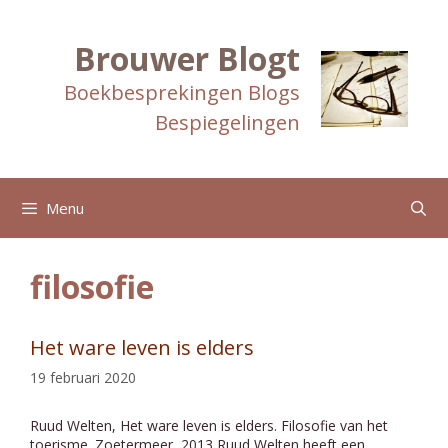
Ga
naar
de
Brouwer Blogt
inhoud
Boekbesprekingen Blogs
Bespiegelingen
Menu
filosofie
Het ware leven is elders
19 februari 2020
Ruud Welten, Het ware leven is elders. Filosofie van het
toerisme. Zoetermeer, 2013 Ruud Welten heeft een