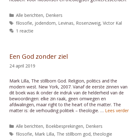
Categorieën
Alle berichten
,
Denkers
Tags
filosofie
,
jodendom
,
Levinas
,
Rosenzweig
,
Victor Kal
1 reactie
Een God zonder ziel
24 april 2019
Mark Lilla, The stillborn God. Religion, politics and the
modern west. New York, 2007. Vanaf de eerste zinnen van
dit boek was ik onder de indruk van de helderheid van de
bewoordingen: elke zin raak, geen omwegen en
afdwalingen, maar right to the heart of the matter. The
matter is: de verhouding politiek – theologie. …
Lees verder
Categorieën
Alle berichten
,
Boekbesprekingen
,
Denkers
Tags
filosofie
,
Mark Lilla
,
The stillborn god
,
theologie