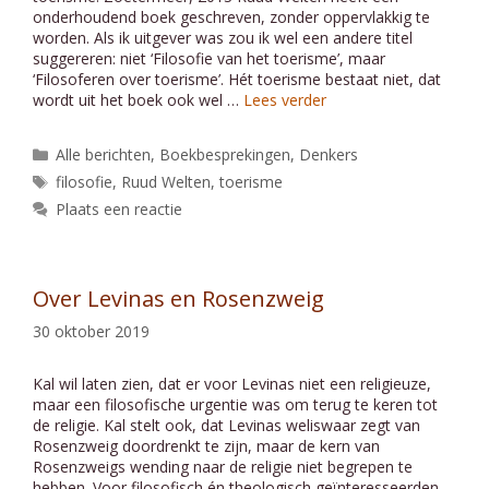
onderhoudend boek geschreven, zonder oppervlakkig te
worden. Als ik uitgever was zou ik wel een andere titel
suggereren: niet ‘Filosofie van het toerisme’, maar
‘Filosoferen over toerisme’. Hét toerisme bestaat niet, dat
wordt uit het boek ook wel …
Lees verder
Categorieën
Alle berichten
,
Boekbesprekingen
,
Denkers
Tags
filosofie
,
Ruud Welten
,
toerisme
Plaats een reactie
Over Levinas en Rosenzweig
30 oktober 2019
Kal wil laten zien, dat er voor Levinas niet een religieuze,
maar een filosofische urgentie was om terug te keren tot
de religie. Kal stelt ook, dat Levinas weliswaar zegt van
Rosenzweig doordrenkt te zijn, maar de kern van
Rosenzweigs wending naar de religie niet begrepen te
hebben. Voor filosofisch én theologisch geïnteresseerden.