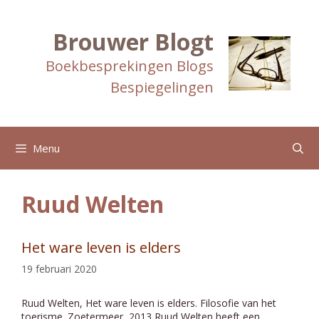
Ga
naar
de
Brouwer Blogt
inhoud
Boekbesprekingen Blogs
Bespiegelingen
Menu
Ruud Welten
Het ware leven is elders
19 februari 2020
Ruud Welten, Het ware leven is elders. Filosofie van het
toerisme. Zoetermeer, 2013 Ruud Welten heeft een