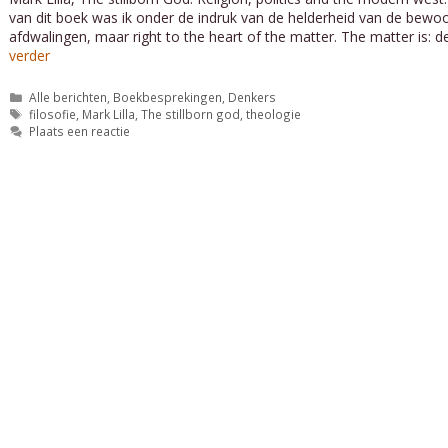
van dit boek was ik onder de indruk van de helderheid van de bewo
afdwalingen, maar right to the heart of the matter. The matter is: d
verder
Categorieën
Alle berichten
,
Boekbesprekingen
,
Denkers
Tags
filosofie
,
Mark Lilla
,
The stillborn god
,
theologie
Plaats een reactie