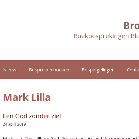
Br
Boekbesprekingen Blo
Nieuw
Besproken boeken
Bespiegelingen
Conta
Mark Lilla
Een God zonder ziel
24 april 2019
Mark Lilla, The stillborn God. Religion, politics and the modern wes