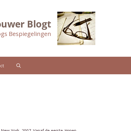
ouwer Blogt
gs Bespiegelingen
ct
t. New York, 2007. Vanaf de eerste zinnen