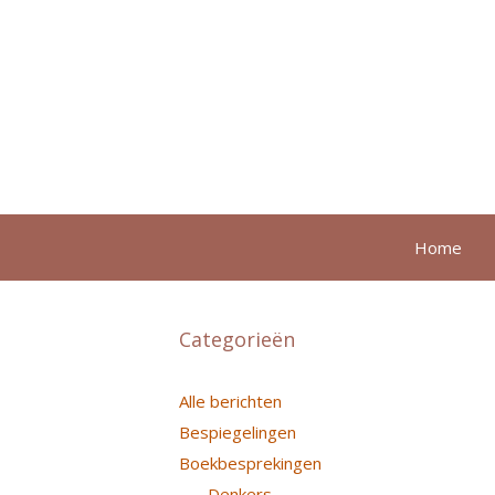
Ga
naar
de
inhoud
Home
Categorieën
Alle berichten
Bespiegelingen
Boekbesprekingen
Denkers