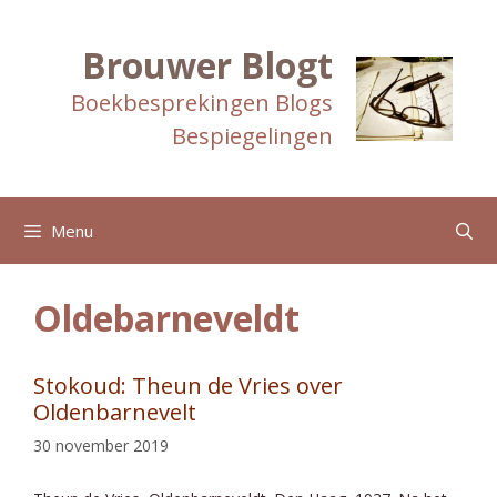
Ga
naar
de
Brouwer Blogt
inhoud
Boekbesprekingen Blogs
Bespiegelingen
Menu
Oldebarneveldt
Stokoud: Theun de Vries over
Oldenbarnevelt
30 november 2019