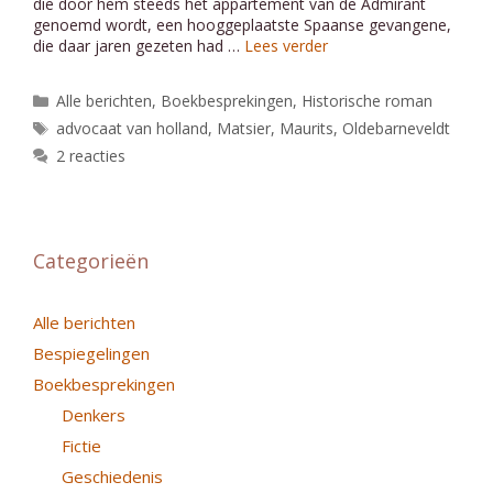
die door hem steeds het appartement van de Admirant
genoemd wordt, een hooggeplaatste Spaanse gevangene,
die daar jaren gezeten had …
Lees verder
Categorieën
Alle berichten
,
Boekbesprekingen
,
Historische roman
Tags
advocaat van holland
,
Matsier
,
Maurits
,
Oldebarneveldt
2 reacties
Categorieën
Alle berichten
Bespiegelingen
Boekbesprekingen
Denkers
Fictie
Geschiedenis