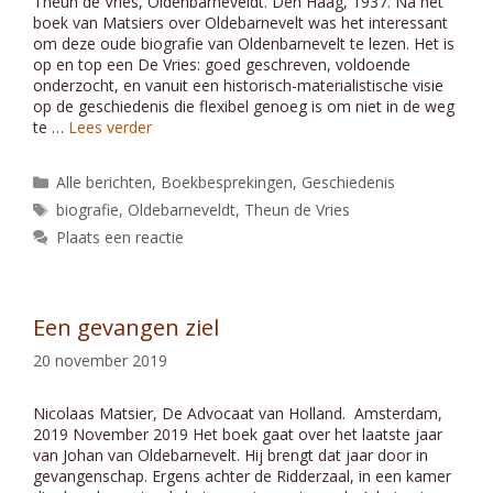
Theun de Vries, Oldenbarneveldt. Den Haag, 1937. Na het
boek van Matsiers over Oldebarnevelt was het interessant
om deze oude biografie van Oldenbarnevelt te lezen. Het is
op en top een De Vries: goed geschreven, voldoende
onderzocht, en vanuit een historisch-materialistische visie
op de geschiedenis die flexibel genoeg is om niet in de weg
te …
Lees verder
Categorieën
Alle berichten
,
Boekbesprekingen
,
Geschiedenis
Tags
biografie
,
Oldebarneveldt
,
Theun de Vries
Plaats een reactie
Een gevangen ziel
20 november 2019
Nicolaas Matsier, De Advocaat van Holland. Amsterdam,
2019 November 2019 Het boek gaat over het laatste jaar
van Johan van Oldebarnevelt. Hij brengt dat jaar door in
gevangenschap. Ergens achter de Ridderzaal, in een kamer