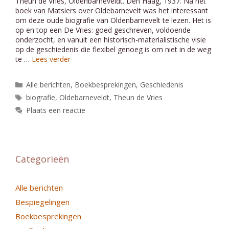
Theun de Vries, Oldenbarneveldt. Den Haag, 1937. Na het
boek van Matsiers over Oldebarnevelt was het interessant
om deze oude biografie van Oldenbarnevelt te lezen. Het is
op en top een De Vries: goed geschreven, voldoende
onderzocht, en vanuit een historisch-materialistische visie
op de geschiedenis die flexibel genoeg is om niet in de weg
te …
Lees verder
Categorieën
Alle berichten
,
Boekbesprekingen
,
Geschiedenis
Tags
biografie
,
Oldebarneveldt
,
Theun de Vries
Plaats een reactie
Categorieën
Alle berichten
Bespiegelingen
Boekbesprekingen