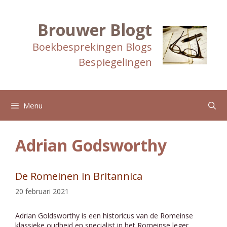
Ga
naar
de
Brouwer Blogt
inhoud
Boekbesprekingen Blogs
Bespiegelingen
Menu
Adrian Godsworthy
De Romeinen in Britannica
20 februari 2021
Adrian Goldsworthy is een historicus van de Romeinse
klassieke oudheid en specialist in het Romeinse leger.