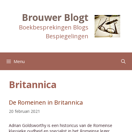
Ga
naar
de
Brouwer Blogt
inhoud
Boekbesprekingen Blogs
Bespiegelingen
Menu
Britannica
De Romeinen in Britannica
20 februari 2021
Adrian Goldsworthy is een historicus van de Romeinse
klassieke oudheid en specialist in het Romeinse leger.