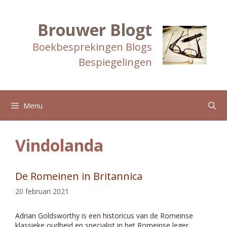
Ga
naar
de
Brouwer Blogt
inhoud
Boekbesprekingen Blogs
Bespiegelingen
Menu
Vindolanda
De Romeinen in Britannica
20 februari 2021
Adrian Goldsworthy is een historicus van de Romeinse
klassieke oudheid en specialist in het Romeinse leger.